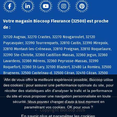
Votre magasin Biocoop Fleurance (32500) est proche
de :
32120 Augnax, 32270 Crastes, 32270 Nougaroulet, 32120
Puycasquier, 32390 Tourrenquets, 32810 Castin, 32390 Mirepoix,
32810 Montaut-les-Créneaux, 32810 Preignan, 32810 Roquelaure,
32390 Ste-Christie, 32360 Castillon-Massas, 32360 Jegun, 32360
Lavardens, 32360 Mérens, 32360 Peyrusse-Massas, 32390
Roquefort, 32360 St-Lary, 32100 Blaziert, 32480 La Romieu, 32500
Brugnens, 32500 Castelnau-d, 32500 Céran, 32410 Cézan, 32500
Fleurance, 32390 Gavarret s/Aulouste, 32500 Goutz, 32500 La
Afin de vous offrir la meilleure expérience possible, Biocoop utilise
Sauvetat, 32500 Lalanne, 32500 Lamothe-Goas
des cookies : pour assurer une performance optimale du site, pour
récolter des statistiques afin d'analyser le trafic et la performance
du site et vous proposer une navigation personnalisée en toute
sécurité. Vous pouvez changer d'avis à tout moment en
Biocoop.fr
Le réseau Biocoop
paramétrant vos cookies. OK pour vous ?
Copyright Biocoop 2026
En savoir plus et paramétrer les cookies