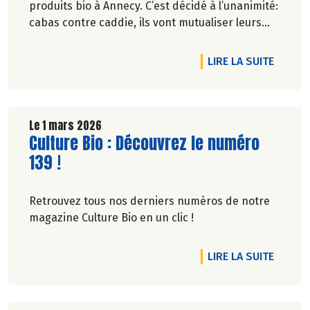
produits bio à Annecy. C’est décidé à l’unanimité:
cabas contre caddie, ils vont mutualiser leurs
achats bio en montant une association loi 1901.
DE L'A
LIRE LA SUITE
Le 1 mars 2026
Lire la suite de l'article
Culture Bio : Découvrez le numéro
139 !
Retrouvez tous nos derniers numéros de notre
magazine Culture Bio en un clic !
DE L'A
LIRE LA SUITE