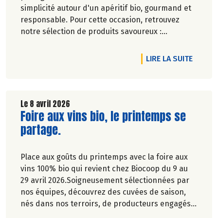
simplicité autour d'un apéritif bio, gourmand et
responsable. Pour cette occasion, retrouvez
notre sélection de produits savoureux :
tartinables généreux, houmous onctueux, chips
croustillantes, gâteaux apéritifs gourmands, jus
DE L'A
LIRE LA SUITE
de fruits rafraîchissants, kombuchas pétillants...
Jusqu'à -20% du 28 mai au 1er juillet 2026.
Le 8 avril 2026
Lire la suite de l'article
Foire aux vins bio, le printemps se
partage.
Place aux goûts du printemps avec la foire aux
vins 100% bio qui revient chez Biocoop du 9 au
29 avril 2026.Soigneusement sélectionnées par
nos équipes, découvrez des cuvées de saison,
nés dans nos terroirs, de producteurs engagés
et toujours dans le respect de l’environnement.