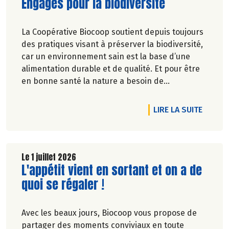
Lire la suite de l'article
Engagés pour la biodiversité
La Coopérative Biocoop soutient depuis toujours
des pratiques visant à préserver la biodiversité,
car un environnement sain est la base d’une
alimentation durable et de qualité. Et pour être
en bonne santé la nature a besoin de
biodiversité.
DE L'A
LIRE LA SUITE
Le 1 juillet 2026
Lire la suite de l'article
L'appétit vient en sortant et on a de
quoi se régaler !
Avec les beaux jours, Biocoop vous propose de
partager des moments conviviaux en toute