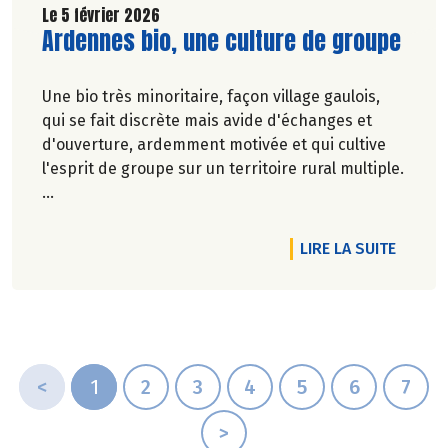
Le 5 février 2026
Lire la suite de l'article
Ardennes bio, une culture de groupe
Une bio très minoritaire, façon village gaulois,
qui se fait discrète mais avide d'échanges et
d'ouverture, ardemment motivée et qui cultive
l'esprit de groupe sur un territoire rural multiple.
Pascale Solana.
DE L'A
LIRE LA SUITE
<
1
2
3
4
5
6
7
>