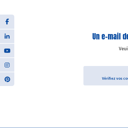
Un e-mail d
Veui
Vérifiez vos c