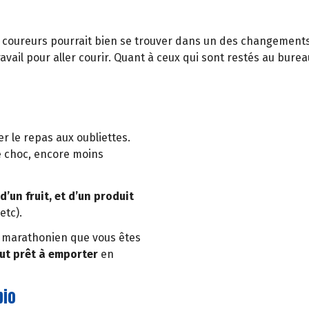
es coureurs pourrait bien se trouver dans un des changement
avail pour aller courir. Quant à ceux qui sont restés au bureau
3 urgences à gérer 
er le repas aux oubliettes.
Réhydratation
e choc, encore moins
Refaire ses stocks énergé
Rétablir son équilibre en
d’un fruit, et d’un produit
etc).
le marathonien que vous êtes
ut prêt à emporter
en
bio