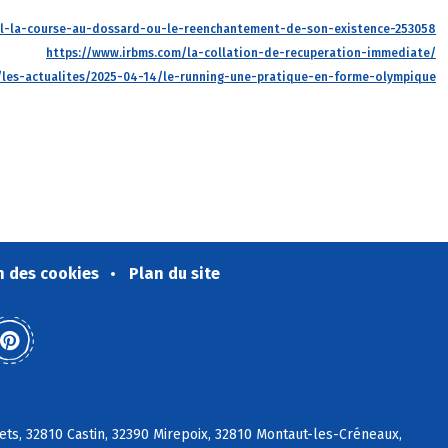
il-la-course-au-dossard-ou-le-reenchantement-de-son-existence-253058
https://www.irbms.com/la-collation-de-recuperation-immediate/
/les-actualites/2025-04-14/le-running-une-pratique-en-forme-olympique
n des cookies
Plan du site
ts, 32810 Castin, 32390 Mirepoix, 32810 Montaut-les-Créneaux,