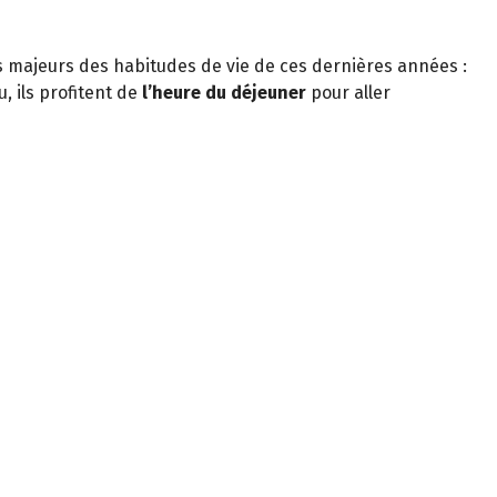
s majeurs des habitudes de vie de ces dernières années :
, ils profitent de
l’heure du déjeuner
pour aller
:
tiques
 vitamines, minéraux et oligoéléments.