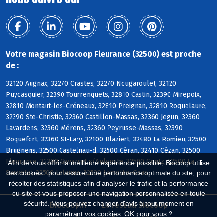
Votre magasin Biocoop Fleurance (32500) est proche
de :
32120 Augnax, 32270 Crastes, 32270 Nougaroulet, 32120
Puycasquier, 32390 Tourrenquets, 32810 Castin, 32390 Mirepoix,
32810 Montaut-les-Créneaux, 32810 Preignan, 32810 Roquelaure,
32390 Ste-Christie, 32360 Castillon-Massas, 32360 Jegun, 32360
Lavardens, 32360 Mérens, 32360 Peyrusse-Massas, 32390
Roquefort, 32360 St-Lary, 32100 Blaziert, 32480 La Romieu, 32500
Brugnens, 32500 Castelnau-d, 32500 Céran, 32410 Cézan, 32500
Fleurance, 32390 Gavarret s/Aulouste, 32500 Goutz, 32500 La
Afin de vous offrir la meilleure expérience possible, Biocoop utilise
Sauvetat, 32500 Lalanne, 32500 Lamothe-Goas
des cookies : pour assurer une performance optimale du site, pour
récolter des statistiques afin d'analyser le trafic et la performance
du site et vous proposer une navigation personnalisée en toute
sécurité. Vous pouvez changer d'avis à tout moment en
Biocoop.fr
Le réseau Biocoop
paramétrant vos cookies. OK pour vous ?